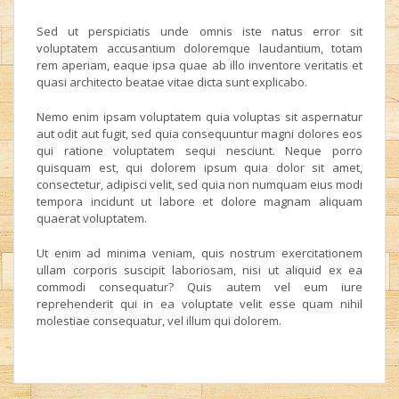
Sed ut perspiciatis unde omnis iste natus error sit
voluptatem accusantium doloremque laudantium, totam
rem aperiam, eaque ipsa quae ab illo inventore veritatis et
quasi architecto beatae vitae dicta sunt explicabo.
Nemo enim ipsam voluptatem quia voluptas sit aspernatur
aut odit aut fugit, sed quia consequuntur magni dolores eos
qui ratione voluptatem sequi nesciunt. Neque porro
quisquam est, qui dolorem ipsum quia dolor sit amet,
consectetur, adipisci velit, sed quia non numquam eius modi
tempora incidunt ut labore et dolore magnam aliquam
quaerat voluptatem.
Ut enim ad minima veniam, quis nostrum exercitationem
ullam corporis suscipit laboriosam, nisi ut aliquid ex ea
commodi consequatur? Quis autem vel eum iure
reprehenderit qui in ea voluptate velit esse quam nihil
molestiae consequatur, vel illum qui dolorem.