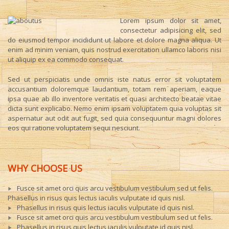
Lorem ipsum dolor sit amet,
consectetur adipisicing elit, sed
do eiusmod tempor incididunt ut labore et dolore magna aliqua. Ut
enim ad minim veniam, quis nostrud exercitation ullamco laboris nisi
ut aliquip ex ea commodo consequat.
Sed ut perspiciatis unde omnis iste natus error sit voluptatem
accusantium doloremque laudantium, totam rem aperiam, eaque
ipsa quae ab illo inventore veritatis et quasi architecto beatae vitae
dicta sunt explicabo. Nemo enim ipsam voluptatem quia voluptas sit
aspernatur aut odit aut fugit, sed quia consequuntur magni dolores
eos qui ratione voluptatem sequi nesciunt.
WHY CHOOSE US
Fusce sit amet orci quis arcu vestibulum vestibulum sed ut felis.
Phasellus in risus quis lectus iaculis vulputate id quis nisl.
Phasellus in risus quis lectus iaculis vulputate id quis nisl.
Fusce sit amet orci quis arcu vestibulum vestibulum sed ut felis.
Phasellus in risus quis lectus iaculis vulputate id quis nisl.